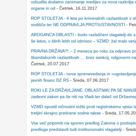
vzbudila dodatno zanimanje medijev za nova razkritja o
organe in od
- Četrtek, 16.11.2017
ROP STOLETJA - 4 leta po kriminalnih razlastitvah v s
sodišča ter NE ODPRAVLJA PROTIUSTAVNOSTI
- Pet
AROGANCA OBLASTI - bodo razlaščeni vlagatelji do zakon
še letos, v štirih letih od izbrisov – VZMD: žal malo ver
PRAVNA DRŽAVA?! – 2 meseca po roku za odpravo protiu
škandaloznih razlastitvah … brez sankcij, odgovorni na
Četrtek, 20.07.2017
ROP STOLETJA - nova sprenevedanja in »ugotavljanje« p
javnih financ DZ RS
- Sreda, 07.06.2017
ROKI LE ZA DRŽAVLJANE, OBLASTNIKI PA SE NANJE POŽ
zadevni zakon pa še niti na Vladi ter daleč od Državn
VZMD opustil ničnostni tožbi proti registrskemu vpisu i
tretjini skrajno pretirane sodne takse
- Sreda, 17.05.2
Vse več pripomb na sporen predlog Zakona o postopku 
predloge predstavili tudi institucionalni vlagatelji
- Sred