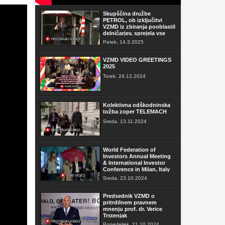
Skupščina družbe
PETROL, ob izključitvi
VZMD iz zbiranja pooblastil
delničarjev, sprejela vse
sklepe
Petek, 14.3.2025
VZMD VIDEO GREETINGS
2025
Torek, 24.12.2024
Kolektivna odškodninska
tožba zoper TELEMACH
Sreda, 13.11.2024
World Federation of
Investors Annual Meeting
& International Investor
Conference in Milan, Italy
Sreda, 23.10.2024
Predsednik VZMD o
pritrdilnem pravnem
mnenju prof. dr. Verice
Trstenjak
Ponedeljek, 21.10.2024