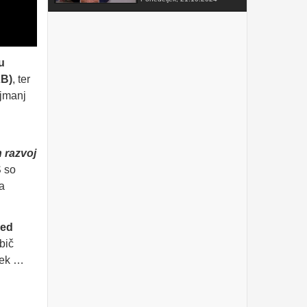
FAKTOR na TV3 -
Predsednik VZMD o
postopkih skupinskih tožb
zoper telekomunikacijske
operaterje
u
Sobota, 12.10.2024
LB)
, ter
VZMD na Odboru za
ajmanj
finance DZ RS s predlogi
nujnih popravkov Zakona o
razlaščenih bančnih
vlagateljih
Petek, 10.5.2024
prispevek TVSLO3 -
 razvoj
Novinarska konferenca
VZMD in ZPS o kolektivnih
S so
tožbah proti operaterjem
a
Ponedeljek, 8.4.2024
www.kolektivno-varstvo.si
-- Izjava mag. Kristjan
med
Verbič, predsednik VZMD:
Halo, operater! Bodi fer.
bič
Nedelja, 7.4.2024
Kek …
»HALO, OPERATER! BODI
FER.« - VZMD in ZPS
skupaj za potrošnike -
novinarska konferenca