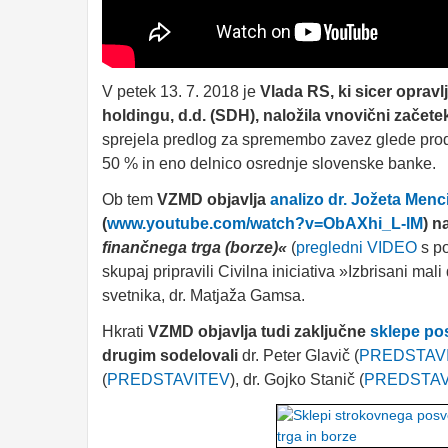
V petek 13. 7. 2018 je
Vlada RS, ki sicer oprav
holdingu, d.d. (SDH), naložila vnovični zače
sprejela predlog za spremembo zavez glede prod
50 % in eno delnico osrednje slovenske banke.
Ob tem
VZMD objavlja
analizo dr. Jožeta Menc
(
www.youtube.com/watch?v=ObAXhi_L-lM
) n
finančnega trga (borze)«
(
pregledni VIDEO
s po
skupaj pripravili Civilna iniciativa »Izbrisani 
svetnika, dr. Matjaža Gamsa.
Hkrati
VZMD objavlja tudi zaključne
sklepe po
drugim sodelovali
dr. Peter Glavič (
PREDSTAV
(
PREDSTAVITEV
), dr. Gojko Stanič (
PREDSTAV