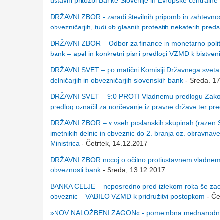
ustavni pritožbi Banke Slovenije in Evropske centralne
DRŽAVNI ZBOR - zaradi številnih pripomb in zahtevnosti
obvezničarjih, tudi ob glasnih protestih nekaterih pred
DRŽAVNI ZBOR – Odbor za finance in monetarno politiko
bank – apel in konkretni pisni predlogi VZMD k bist
DRŽAVNI SVET – po matični Komisiji Državnega sveta t
delničarjih in obvezničarjih slovenskih bank
- Sreda, 1
DRŽAVNI SVET – 9:0 PROTI Vladnemu predlogu Zakona o 
predlog označil za norčevanje iz pravne države ter pre
DRŽAVNI ZBOR – v vseh poslanskih skupinah (razen S
imetnikih delnic in obveznic do 2. branja oz. obravnave
Ministrica
- Četrtek, 14.12.2017
DRŽAVNI ZBOR nocoj o očitno protiustavnem vladnem p
obveznosti bank
- Sreda, 13.12.2017
BANKA CELJE – neposredno pred iztekom roka še zadnja
obveznic – VABILO VZMD k pridružitvi postopkom
- Če
»NOV NALOŽBENI ZAGON« - pomembna mednarodna n