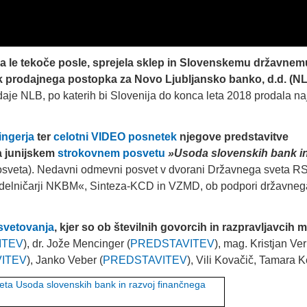
lja le tekoče posle, sprejela sklep in Slovenskemu državnem
tek prodajnega postopka za Novo Ljubljansko banko, d.d. (N
aje NLB, po katerih bi Slovenija do konca leta 2018 prodala n
ingerja
ter
celotni VIDEO posnetek
njegove predstavitve
a junijskem
strokovnem posvetu
»Usoda slovenskih bank in
sveta). Nedavni odmevni posvet v dvorani Državnega sveta R
mali delničarji NKBM«, Sinteza-KCD in VZMD, ob podpori državneg
svetovanja
, kjer so ob številnih govorcih in razpravljavcih 
ITEV
), dr. Jože Mencinger (
PREDSTAVITEV
), mag. Kristjan Ver
ITEV
), Janko Veber (
PREDSTAVITEV
), Vili Kovačič, Tamara 