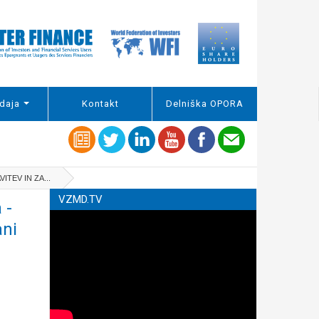
daja
Kontakt
Delniška OPORA
TEV IN ZA...
VZMD.TV
 -
ni