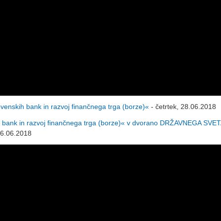
enskih bank in razvoj finančnega trga (borze)«
- četrtek, 28.06.2018
 bank in razvoj finančnega trga (borze)« v dvorano DRŽAVNEGA SVET
26.06.2018