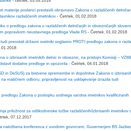
 banke
- četrtek, 03.05.2018
 materije poslanci prestavili obravnavo Zakona o razlaščenih delničarj
stavnikov razlaščenih imetnikov
- Četrtek, 01.02.2018
 o predlogu zakona o razlaščenih delničarjih in obvezničarjih sloven
venim popravkom neustavnega predloga Vlade RS
- Četrtek, 01.02.2018
udi preostali državni svetniki soglasno PROTI predlogu zakona o razl
7.01.2018
izbrisanih imetnikih delnic in obveznic, na pristojni Komisiji – VZM
dstavil dodatne predloge in opozorila
- Četrtek, 04.01.2018
D in DeSUS) za bistvene spremembe in dopolnitve Zakona o izbrisani
 na matičnem odboru; pripravljenost na usklajevanje izrazila tudi
redlogu Zakona o postopku sodnega varstva imetnikov kvalificiranih
 priložnost za odškodninske tožbe razlaščenih/izbrisanih imetnikov d
trtek, 07.12.2017
aložbena konferenca z uvodnim govorcem, Guvernerjem BS Jazbe