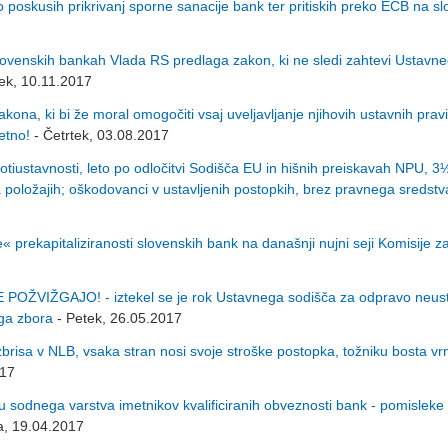
 poskusih prikrivanj sporne sanacije bank ter pritiskih preko ECB na s
lovenskih bankah Vlada RS predlaga zakon, ki ne sledi zahtevi Ustavn
ek, 10.11.2017
a, ki bi že moral omogočiti vsaj uveljavljanje njihovih ustavnih pravic,
jetno!
- Četrtek, 03.08.2017
stavnosti, leto po odločitvi Sodišča EU in hišnih preiskavah NPU, 3½
 položajih; oškodovanci v ustavljenih postopkih, brez pravnega sredstv
rekapitaliziranosti slovenskih bank na današnji nujni seji Komisije z
VIŽGAJO! - iztekel se je rok Ustavnega sodišča za odpravo neust
ega zbora
- Petek, 26.05.2017
zbrisa v NLB, vsaka stran nosi svoje stroške postopka, tožniku bosta vr
017
sodnega varstva imetnikov kvalificiranih obveznosti bank - pomisleke 
a, 19.04.2017