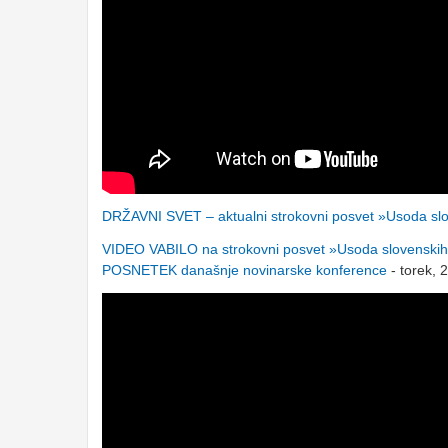
DRŽAVNI SVET – aktualni strokovni posvet »Usoda slov
VIDEO VABILO na strokovni posvet »Usoda slovenskih
POSNETEK današnje novinarske konference
- torek, 