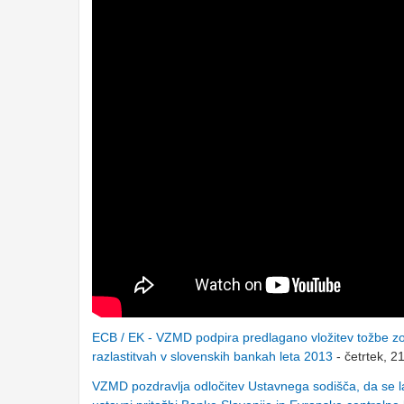
ECB / EK - VZMD podpira predl
agano vložitev tožbe z
razlastitvah v slovenskih bankah leta 2013
- četrtek, 2
VZMD pozdravlja odločitev Ustavnega sodišča, da se lah