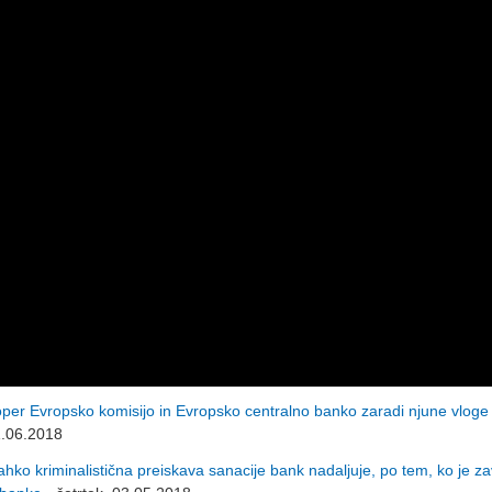
oper Evropsko komisijo in Evropsko centralno banko zaradi njune vloge 
1.06.2018
ko kriminalistična preiskava sanacije bank nadaljuje, po tem, ko je za