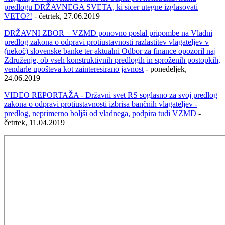
predlogu DRŽAVNEGA SVETA, ki sicer utegne izglasovati
VETO?!
- četrtek, 27.06.2019
DRŽAVNI ZBOR – VZMD ponovno poslal pripombe na Vladni
predlog zakona o odpravi protiustavnosti razlastitev vlagateljev v
(nekoč) slovenske banke ter aktualni Odbor za finance opozoril naj
Združenje, ob vseh konstruktivnih predlogih in sproženih postopkih,
vendarle upošteva kot zainteresirano javnost
- ponedeljek,
24.06.2019
VIDEO REPORTAŽA - Državni svet RS soglasno za svoj predlog
zakona o odpravi protiustavnosti izbrisa bančnih vlagateljev -
predlog, neprimerno boljši od vladnega, podpira tudi VZMD
-
četrtek, 11.04.2019