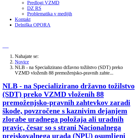
Predlogi VZMD
DZ RS
Problematika v medijih
Kontakt
Delniška OPORA
Nahajate se:
Novice
NLB - na Specializirano državno tožilstvo (SDT) preko
VZMD vloženih 88 premoženjsko-pravnih zahte...
NLB - na Specializirano državno tožilstvo
(SDT) preko VZMD vloženih 88
premoženjsko-pravnih zahtevkov zaradi
škode, povzročene s kaznivim dejanjem
zlorabe uradnega položaja ali uradnih
pravic, česar so s strani Nacionalnega
preiskovalnega urada (NPU) osumljeni