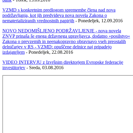
VZMD s konkretnim predlogom spremembe člena nad nova
podržavljanja, kot jih predvideva nova novela Zakona o
nematerializiranih vrednostnih papirjih
- Ponedeljek, 12.09.2016
NOVO NEDOMIŠLJENO PODRŽAVLJENJE - nova novela
ZNVP prinaša še enega državnega upravljavca, dodatno »posilstvo«
Zakona o prevzemih in neenakopravno obravnavo vseh preostalih
delničarjev v RS - VZMD: opuščene delnice naj pripadejo
izdajateljem
- Ponedeljek, 22.08.2016
VIDEO INTERVJU z Izvršnim direktorjem Evropske federacije
investitorjev
- Sreda, 03.08.2016