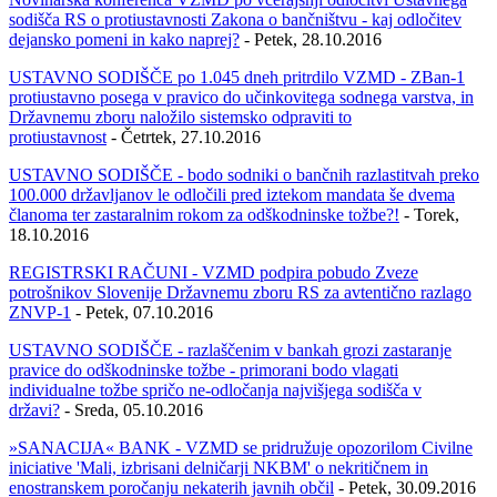
sodišča RS o protiustavnosti Zakona o bančništvu - kaj odločitev
dejansko pomeni in kako naprej?
- Petek, 28.10.2016
USTAVNO SODIŠČE po 1.045 dneh pritrdilo VZMD - ZBan-1
protiustavno posega v pravico do učinkovitega sodnega varstva, in
Državnemu zboru naložilo sistemsko odpraviti to
protiustavnost
- Četrtek, 27.10.2016
USTAVNO SODIŠČE - bodo sodniki o bančnih razlastitvah preko
100.000 državljanov le odločili pred iztekom mandata še dvema
članoma ter zastaralnim rokom za odškodninske tožbe?!
- Torek,
18.10.2016
REGISTRSKI RAČUNI - VZMD podpira pobudo Zveze
potrošnikov Slovenije Državnemu zboru RS za avtentično razlago
ZNVP-1
- Petek, 07.10.2016
USTAVNO SODIŠČE - razlaščenim v bankah grozi zastaranje
pravice do odškodninske tožbe - primorani bodo vlagati
individualne tožbe spričo ne-odločanja najvišjega sodišča v
državi?
- Sreda, 05.10.2016
»SANACIJA« BANK - VZMD se pridružuje opozorilom Civilne
iniciative 'Mali, izbrisani delničarji NKBM' o nekritičnem in
enostranskem poročanju nekaterih javnih občil
- Petek, 30.09.2016