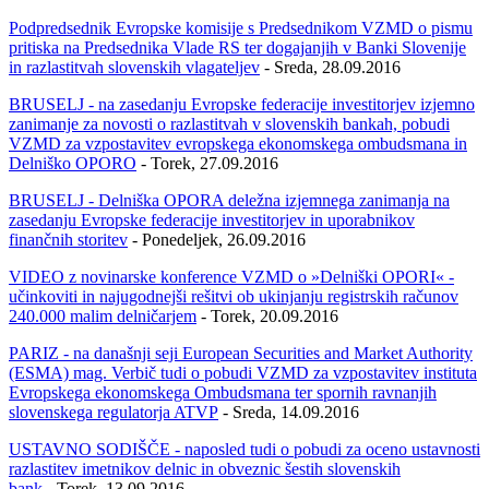
Podpredsednik Evropske komisije s Predsednikom VZMD o pismu
pritiska na Predsednika Vlade RS ter dogajanjih v Banki Slovenije
in razlastitvah slovenskih vlagateljev
- Sreda, 28.09.2016
BRUSELJ - na zasedanju Evropske federacije investitorjev izjemno
zanimanje za novosti o razlastitvah v slovenskih bankah, pobudi
VZMD za vzpostavitev evropskega ekonomskega ombudsmana in
Delniško OPORO
- Torek, 27.09.2016
BRUSELJ - Delniška OPORA deležna izjemnega zanimanja na
zasedanju Evropske federacije investitorjev in uporabnikov
finančnih storitev
- Ponedeljek, 26.09.2016
VIDEO z novinarske konference VZMD o »Delniški OPORI« -
učinkoviti in najugodnejši rešitvi ob ukinjanju registrskih računov
240.000 malim delničarjem
- Torek, 20.09.2016
PARIZ - na današnji seji European Securities and Market Authority
(ESMA) mag. Verbič tudi o pobudi VZMD za vzpostavitev instituta
Evropskega ekonomskega Ombudsmana ter spornih ravnanjih
slovenskega regulatorja ATVP
- Sreda, 14.09.2016
USTAVNO SODIŠČE - naposled tudi o pobudi za oceno ustavnosti
razlastitev imetnikov delnic in obveznic šestih slovenskih
bank
- Torek, 13.09.2016