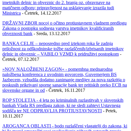
imetnikih delnic in obveznic do 2. branja oz. obravnave na
matičnem odboru; pripravljenost na usklajevanje izrazila tudi
Ministrica
- Četrtek, 14.12.2017
DRŽAVNI ZBOR nocoj o očitno protiustavnem vladnem predlogu
Zakona o postopku sodnega varstva imetnikov kvalificiranih
obveznosti bank
- Sreda, 13.12.2017
BANKA CELJE – neposredno pred iztekom roka še zadnja
priložnost za odškodninske tožbe razlaščenih/izbrisanih imetnikov
delnic in obveznic – VABILO VZMD k pridružitvi postopkom
-
Četrtek, 07.12.2017
»NOV NALOŽBENI ZAGON« - pomembna mednarodna
naložbena konferenca z uvodnim govorcem, Guvernerjem BS
Jazbecem, vzbudila dodatno zanimanje medijev za nova razkritja o
poskusih prikrivanj sporne sanacije bank ter pritiskih preko ECB na
slovenske organe in od
- Četrtek, 16.11.2017
ROP STOLETJA - 4 leta po kriminalnih razlastitvah v slovenskih
bankah Vlada RS predlaga zakon, ki ne sledi zahtevi Ustavnega
sodišča ter NE ODPRAVLJA PROTIUSTAVNOSTI
- Petek,
10.11.2017
AROGANCA OBLASTI - bodo razlaščeni vlagatelji do zakona, ki