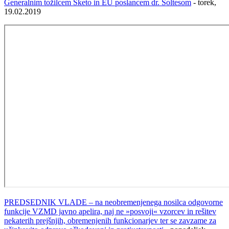
Generalnim tožilcem Šketo in EU poslancem dr. Šoltesom
- torek,
19.02.2019
PREDSEDNIK VLADE – na neobremenjenega nosilca odgovorne
funkcije VZMD javno apelira, naj ne »posvoji« vzorcev in rešitev
nekaterih prejšnjih, obremenjenih funkcionarjev ter se zavzame za