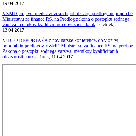
19.04.2017
VZMD po javni predstavitvi še dopolnil svoje predloge in pripombe
Ministrstvu za finance RS, na Predlog zakona o postopku sodnega
varstva imetnikov kvalificiranih obveznosti bank
- Četrtek,
13.04.2017
VIDEO REPORTAŽA z novinarske konference, ob vložitvi
pripomb in predlogov VZMD Ministrstvu za finance RS, na predlog
Zakona o postopku sodnega varstva imetnikov kvalificiranih
obveznosti bank
- Torek, 11.04.2017