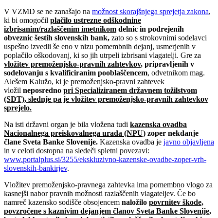
V VZMD se ne zanašajo na
možnost skorajšnjega sprejetja zakona
,
ki bi omogočil
plačilo ustrezne odškodnine
izbrisanim/razlaščenim imetnikom
delnic in podrejenih
obveznic šestih slovenskih bank,
zato so s strokovnimi sodelavci
uspešno izvedli še eno v nizu pomembnih dejanj, usmerjenih v
poplačilo oškodovanj, ki so jih utrpeli izbrisani vlagatelji. Gre za
vložitev premoženjsko-pravnih zahtevkov
, pripravljenih v
sodelovanju s kvalificiranim pooblaščencem
, odvetnikom mag.
Alešem Kalužo, ki je premoženjsko-pravni zahtevek
vložil
neposredno
pri Specializiranem državnem tožilstvom
(SDT), slednje pa je vložitev premoženjsko-pravnih zahtevkov
sprejelo.
Na isti državni organ je bila vložena tudi
kazenska ovadba
Nacionalnega preiskovalnega urada (NPU)
zoper nekdanje
člane Sveta Banke Slovenije.
Kazenska ovadba je
javno objavljena
in v celoti dostopna na sledeči spletni povezavi:
www.portalplus.si/3255/ekskluzivno-kazenske-ovadbe-zoper-vrh-
slovenskih-bankirjev
.
Vložitev premoženjsko-pravnega zahtevka ima pomembno vlogo za
kasnejši nabor pravnih možnosti razlaščenih vlagateljev. Če bo
namreč kazensko sodišče obsojencem
naložilo
povrnitev škode,
povzročene s kaznivim dejanjem članov Sveta Banke Slovenije,