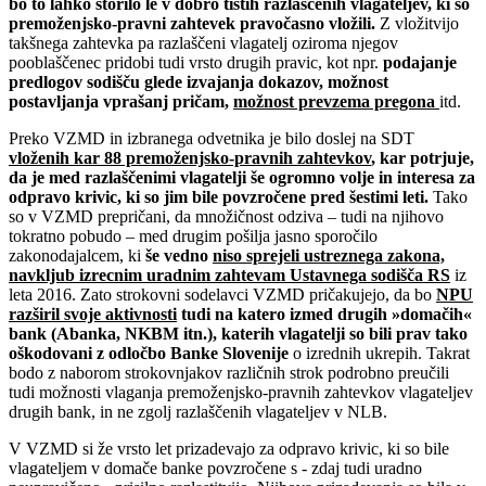
bo to lahko storilo le v dobro tistih razlaščenih vlagateljev, ki so
premoženjsko-pravni zahtevek pravočasno vložili.
Z vložitvijo
takšnega zahtevka pa razlaščeni vlagatelj oziroma njegov
pooblaščenec pridobi tudi vrsto drugih pravic, kot npr.
podajanje
predlogov sodišču glede izvajanja dokazov, možnost
postavljanja vprašanj pričam,
možnost prevzema pregona
itd.
Preko VZMD in izbranega odvetnika je bilo doslej na SDT
vloženih kar 88 premoženjsko-pravnih zahtevkov
, kar potrjuje,
da je med razlaščenimi vlagatelji še ogromno volje in interesa za
odpravo krivic, ki so jim bile povzročene pred šestimi leti.
Tako
so v VZMD prepričani, da množičnost odziva – tudi na njihovo
tokratno pobudo – med drugim pošilja jasno sporočilo
zakonodajalcem, ki
še vedno
niso sprejeli ustreznega zakona,
navkljub izrecnim uradnim zahtevam Ustavnega sodišča RS
iz
leta 2016. Zato strokovni sodelavci VZMD pričakujejo, da bo
NPU
razširil svoje aktivnosti
tudi na katero izmed drugih »domačih«
bank (Abanka, NKBM itn.), katerih vlagatelji so bili prav tako
oškodovani z odločbo Banke Slovenije
o izrednih ukrepih. Takrat
bodo z naborom strokovnjakov različnih strok podrobno preučili
tudi možnosti vlaganja premoženjsko-pravnih zahtevkov vlagateljev
drugih bank, in ne zgolj razlaščenih vlagateljev v NLB.
V VZMD si že vrsto let prizadevajo za odpravo krivic, ki so bile
vlagateljem v domače banke povzročene s - zdaj tudi uradno