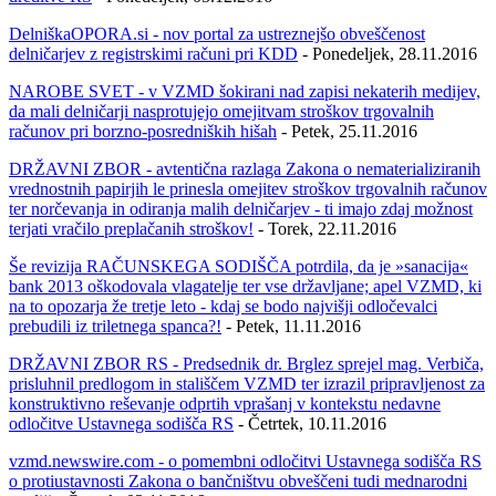
DelniškaOPORA.si - nov portal za ustreznejšo obveščenost
delničarjev z registrskimi računi pri KDD
- Ponedeljek, 28.11.2016
NAROBE SVET - v VZMD šokirani nad zapisi nekaterih medijev,
da mali delničarji nasprotujejo omejitvam stroškov trgovalnih
računov pri borzno-posredniških hišah
- Petek, 25.11.2016
DRŽAVNI ZBOR - avtentična razlaga Zakona o nematerializiranih
vrednostnih papirjih le prinesla omejitev stroškov trgovalnih računov
ter norčevanja in odiranja malih delničarjev - ti imajo zdaj možnost
terjati vračilo preplačanih stroškov!
- Torek, 22.11.2016
Še revizija RAČUNSKEGA SODIŠČA potrdila, da je »sanacija«
bank 2013 oškodovala vlagatelje ter vse državljane; apel VZMD, ki
na to opozarja že tretje leto - kdaj se bodo najvišji odločevalci
prebudili iz triletnega spanca?!
- Petek, 11.11.2016
DRŽAVNI ZBOR RS - Predsednik dr. Brglez sprejel mag. Verbiča,
prisluhnil predlogom in stališčem VZMD ter izrazil pripravljenost za
konstruktivno reševanje odprtih vprašanj v kontekstu nedavne
odločitve Ustavnega sodišča RS
- Četrtek, 10.11.2016
vzmd.newswire.com - o pomembni odločitvi Ustavnega sodišča RS
o protiustavnosti Zakona o bančništvu obveščeni tudi mednarodni