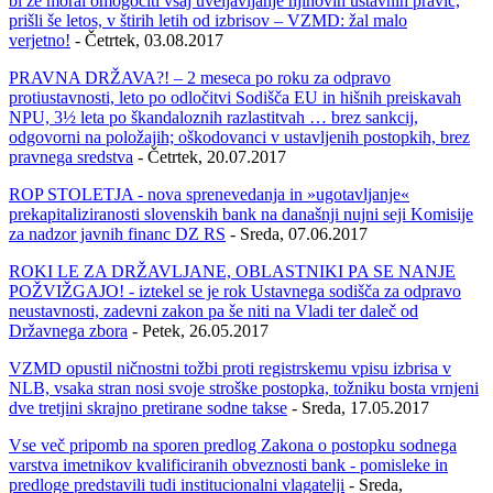
bi že moral omogočiti vsaj uveljavljanje njihovih ustavnih pravic,
prišli še letos, v štirih letih od izbrisov – VZMD: žal malo
verjetno!
- Četrtek, 03.08.2017
PRAVNA DRŽAVA?! – 2 meseca po roku za odpravo
protiustavnosti, leto po odločitvi Sodišča EU in hišnih preiskavah
NPU, 3½ leta po škandaloznih razlastitvah … brez sankcij,
odgovorni na položajih; oškodovanci v ustavljenih postopkih, brez
pravnega sredstva
- Četrtek, 20.07.2017
ROP STOLETJA - nova sprenevedanja in »ugotavljanje«
prekapitaliziranosti slovenskih bank na današnji nujni seji Komisije
za nadzor javnih financ DZ RS
- Sreda, 07.06.2017
ROKI LE ZA DRŽAVLJANE, OBLASTNIKI PA SE NANJE
POŽVIŽGAJO! - iztekel se je rok Ustavnega sodišča za odpravo
neustavnosti, zadevni zakon pa še niti na Vladi ter daleč od
Državnega zbora
- Petek, 26.05.2017
VZMD opustil ničnostni tožbi proti registrskemu vpisu izbrisa v
NLB, vsaka stran nosi svoje stroške postopka, tožniku bosta vrnjeni
dve tretjini skrajno pretirane sodne takse
- Sreda, 17.05.2017
Vse več pripomb na sporen predlog Zakona o postopku sodnega
varstva imetnikov kvalificiranih obveznosti bank - pomisleke in
predloge predstavili tudi institucionalni vlagatelji
- Sreda,