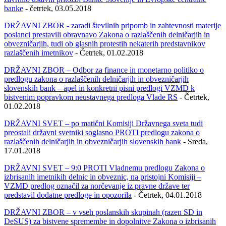
banke
- četrtek, 03.05.2018
DRŽAVNI ZBOR - zaradi številnih pripomb in zahtevnosti materije
poslanci prestavili obravnavo Zakona o razlaščenih delničarjih in
obvezničarjih, tudi ob glasnih protestih nekaterih predstavnikov
razlaščenih imetnikov
- Četrtek, 01.02.2018
DRŽAVNI ZBOR – Odbor za finance in monetarno politiko o
predlogu zakona o razlaščenih delničarjih in obvezničarjih
slovenskih bank – apel in konkretni pisni predlogi VZMD k
bistvenim popravkom neustavnega predloga Vlade RS
- Četrtek,
01.02.2018
DRŽAVNI SVET – po matični Komisiji Državnega sveta tudi
preostali državni svetniki soglasno PROTI predlogu zakona o
razlaščenih delničarjih in obvezničarjih slovenskih bank
- Sreda,
17.01.2018
DRŽAVNI SVET – 9:0 PROTI Vladnemu predlogu Zakona o
izbrisanih imetnikih delnic in obveznic, na pristojni Komisiji –
VZMD predlog označil za norčevanje iz pravne države ter
predstavil dodatne predloge in opozorila
- Četrtek, 04.01.2018
DRŽAVNI ZBOR – v vseh poslanskih skupinah (razen SD in
DeSUS) za bistvene spremembe in dopolnitve Zakona o izbrisanih