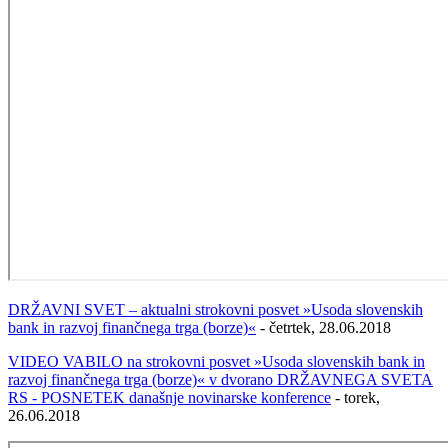
DRŽAVNI SVET – aktualni strokovni posvet »Usoda slovenskih
bank in razvoj finančnega trga (borze)«
- četrtek, 28.06.2018
VIDEO VABILO na strokovni posvet »Usoda slovenskih bank in
razvoj finančnega trga (borze)« v dvorano DRŽAVNEGA SVETA
RS - POSNETEK današnje novinarske konference
- torek,
26.06.2018