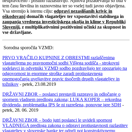
neupravičeno - prisilno razlastitvijo. Njihova prizadevanja so bila v
tem času številna in raznovrstna ter so vselej tudi javno objavljena.
Vsa stremijo k istemu cilju:
odpravi nezaslišanih krivic in
oškodovanj
domačih vlagateljev ter vzpostavitvi stabilnega in
zaupanja vrednega investicijskega okolja in klime v Republiki
Sloveniji
, z multiplikativnimi pozitivnimi učinki za skupnost in
vse državljane.
Sorodna sporočila VZMD:
PRVO VRAČILO KUPNINE Z OBRESTMI razlaščenima
vlagateljema po pravnomočni sodbi Višjega sodišča - strokovni
sodelavci in odvetniki VZMD sodbo pozdravljajo ter opozarjajo na
odgovornost in enormne stroške zaradi protiustavnega
onemogočanja uveljavitve pravic tisočerih drugih vlagateljev in
tožnikov
- petek, 23.08.2019
DRŽAVNI ZBOR – poslanci prestavili razpravo in odločanje o
spornem vladnem predlogu zakona; LUKA KOPER – rekordna
dividenda, problematika IPS še ni razrešena, ponovne igre SDH
-
petek, 28. 06. 2019
DRŽAVNI ZBOR – bodo jutri poslanci le uvideli spornost
VLADNEGA predloga zakona o odpravi protiustavnosti razlastitev
vlagateljev v slovenske banke ter odprli pot konstruktivnemu