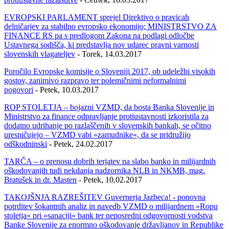
EVROPSKI PARLAMENT sprejel Direktivo o pravicah
delničarjev za stabilno evropsko ekonomijo; MINISTRSTVO ZA
FINANCE RS pa s predlogom Zakona na podlagi odločbe
Ustavnega sodišča, ki predstavlja nov udarec pravni varnosti
slovenskih vlagateljev
- Torek, 14.03.2017
Poročilo Evropske komisije o Sloveniji 2017, ob udeležbi visokih
gostov, zanimivo razpravo ter polemičnimi neformalnimi
pogovori
- Petek, 10.03.2017
ROP STOLETJA – bojazni VZMD, da bosta Banka Slovenije in
Ministrstvo za finance odpravljanje protiustavnosti izkoristila za
dodatno udrihanje po razlaščenih v slovenskih bankah, se očitno
uresničujejo – VZMD vabi »zamudnike«, da se pridružijo
odškodninski
- Petek, 24.02.2017
TARČA – o prenosu dobrih terjatev na slabo banko in milijardnih
oškodovanjih tudi nekdanja nadzornika NLB in NKMB, mag.
Bratušek in dr. Masten
- Petek, 10.02.2017
TAKOJŠNJA RAZREŠITEV Guvernerja Jazbeca! - ponovna
potrditev šokantnih analiz in navedb VZMD o milijardnem »Ropu
stoletja« pri »sanaciji« bank ter neposredni odgovornosti vodstva
Banke Slovenije za enormno oškodovanje državljanov in Republike