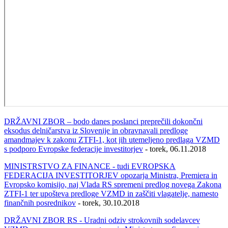
DRŽAVNI ZBOR – bodo danes poslanci preprečili dokončni
eksodus delničarstva iz Slovenije in obravnavali predloge
amandmajev k zakonu ZTFI-1, kot jih utemeljeno predlaga VZMD
s podporo Evropske federacije investitorjev
- torek, 06.11.2018
MINISTRSTVO ZA FINANCE - tudi EVROPSKA
FEDERACIJA INVESTITORJEV opozarja Ministra, Premiera in
Evropsko komisijo, naj Vlada RS spremeni predlog novega Zakona
ZTFI-1 ter upošteva predloge VZMD in zaščiti vlagatelje, namesto
finančnih posrednikov
- torek, 30.10.2018
DRŽAVNI ZBOR RS - Uradni odziv strokovnih sodelavcev