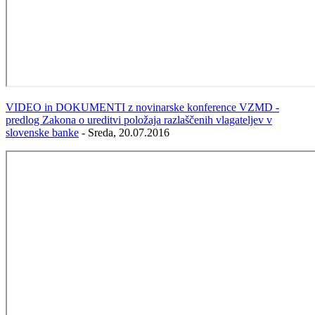
VIDEO in DOKUMENTI z novinarske konference VZMD -
predlog Zakona o ureditvi položaja razlaščenih vlagateljev v
slovenske banke
- Sreda, 20.07.2016