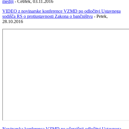
mediji
- Četrtek, 03.11.2016
VIDEO z novinarske konference VZMD po odločitvi Ustavnega
sodišča RS o protiustavnosti Zakona o bančništvu
- Petek,
28.10.2016
Novinarska konferenca VZMD po včerajšnji odločitvi Ustavnega