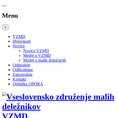
Menu
×
VZMD
Dejavnosti
Novice
Novice VZMD
Mediji o VZMD
Mediji o malih delničarjih
Odprodaje
Odškodnine
Zakonodaja
Kontakt
Delniška OPORA
VZMD