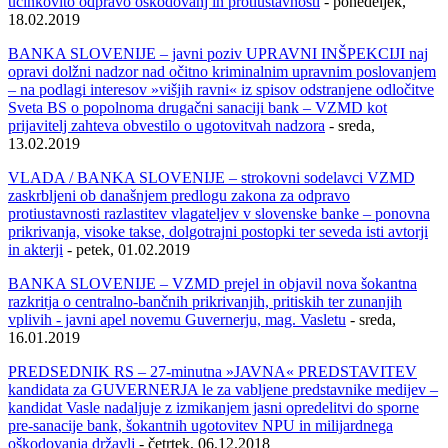
učinkovito odpravo oškodovanj in protiustavnosti
- ponedeljek,
18.02.2019
BANKA SLOVENIJE – javni poziv UPRAVNI INŠPEKCIJI naj
opravi dolžni nadzor nad očitno kriminalnim upravnim poslovanjem
– na podlagi interesov »višjih ravni« iz spisov odstranjene odločitve
Sveta BS o popolnoma drugačni sanaciji bank – VZMD kot
prijavitelj zahteva obvestilo o ugotovitvah nadzora
- sreda,
13.02.2019
VLADA / BANKA SLOVENIJE – strokovni sodelavci VZMD
zaskrbljeni ob današnjem predlogu zakona za odpravo
protiustavnosti razlastitev vlagateljev v slovenske banke – ponovna
prikrivanja, visoke takse, dolgotrajni postopki ter seveda isti avtorji
in akterji
- petek, 01.02.2019
BANKA SLOVENIJE – VZMD prejel in objavil nova šokantna
razkritja o centralno-bančnih prikrivanjih, pritiskih ter zunanjih
vplivih - javni apel novemu Guvernerju, mag. Vasletu
- sreda,
16.01.2019
PREDSEDNIK RS – 27-minutna »JAVNA« PREDSTAVITEV
kandidata za GUVERNERJA le za vabljene predstavnike medijev –
kandidat Vasle nadaljuje z izmikanjem jasni opredelitvi do sporne
pre-sanacije bank, šokantnih ugotovitev NPU in milijardnega
oškodovanja državlj
- četrtek, 06.12.2018