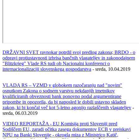
DRŽAVNI SVET ravnokar potrdil svoj predlog zakona; BRDO - o
odpravi protiustavnosti izbrisa bančnih vlagateljev in zakonodajnem
"Blitzkrieg" Vlade RS tudi ob Nacionalni konferenci o
internacionalizaciji slovenskega gospodarstva
- sreda, 10.04.2019
VLADA RS – VZMD v globokem razočaranju nad "novim"
osnutkom Zakona o sodnem varstvu nekdanjih imetnikov
kvalificiranih obveznosti bank ponovno podal argumentirane
pripombe in opozorila, da bi naposled le dobili ustavno skladen
zakon, ki bi končal več kot 5-letno agonijo razlaščenih vlagateljev
-
sreda, 06.03.2019
VIDEO REPORTAŽA - EU Komisija proti Sloveniji pred
Sodiščem EU, zaradi očitka zasega dokumentov ECB v preiskavi
NPU na Banki Slovenije - okrogla miza z Ministrico Katič,