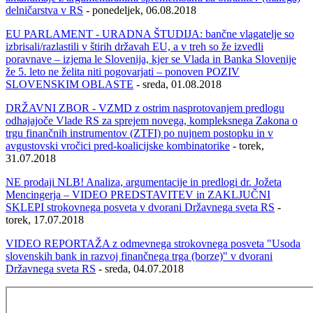
delničarstva v RS
- ponedeljek, 06.08.2018
EU PARLAMENT - URADNA ŠTUDIJA: bančne vlagatelje so
izbrisali/razlastili v štirih državah EU, a v treh so že izvedli
poravnave – izjema le Slovenija, kjer se Vlada in Banka Slovenije
že 5. leto ne želita niti pogovarjati – ponoven POZIV
SLOVENSKIM OBLASTE
- sreda, 01.08.2018
DRŽAVNI ZBOR - VZMD z ostrim nasprotovanjem predlogu
odhajajoče Vlade RS za sprejem novega, kompleksnega Zakona o
trgu finančnih instrumentov (ZTFI) po nujnem postopku in v
avgustovski vročici pred-koalicijske kombinatorike
- torek,
31.07.2018
NE prodaji NLB! Analiza, argumentacije in predlogi dr. Jožeta
Mencingerja – VIDEO PREDSTAVITEV in ZAKLJUČNI
SKLEPI strokovnega posveta v dvorani Državnega sveta RS
-
torek, 17.07.2018
VIDEO REPORTAŽA z odmevnega strokovnega posveta "Usoda
slovenskih bank in razvoj finančnega trga (borze)" v dvorani
Državnega sveta RS
- sreda, 04.07.2018