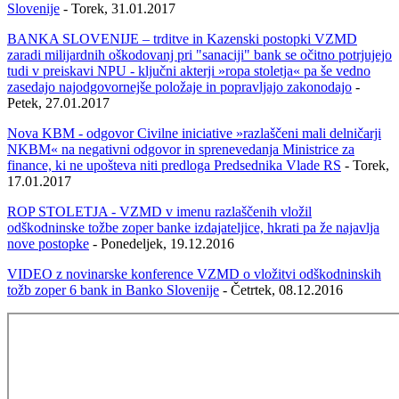
Slovenije
- Torek, 31.01.2017
BANKA SLOVENIJE – trditve in Kazenski postopki VZMD
zaradi milijardnih oškodovanj pri "sanaciji" bank se očitno potrjujejo
tudi v preiskavi NPU - ključni akterji »ropa stoletja« pa še vedno
zasedajo najodgovornejše položaje in popravljajo zakonodajo
-
Petek, 27.01.2017
Nova KBM - odgovor Civilne iniciative »razlaščeni mali delničarji
NKBM« na negativni odgovor in sprenevedanja Ministrice za
finance, ki ne upošteva niti predloga Predsednika Vlade RS
- Torek,
17.01.2017
ROP STOLETJA - VZMD v imenu razlaščenih vložil
odškodninske tožbe zoper banke izdajateljice, hkrati pa že najavlja
nove postopke
- Ponedeljek, 19.12.2016
VIDEO z novinarske konference VZMD o vložitvi odškodninskih
tožb zoper 6 bank in Banko Slovenije
- Četrtek, 08.12.2016