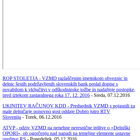
ROP STOLETJA - VZMD razlaščenim imetnikom obveznic in
delnic šestih podržavljenih slovenskih bank poslal dopise s
povabilom k vključitvi v odškodninske tožbe in nadaljnje postopke,
pred iztekom zastaralnega roka 17. 12. 2016
- Sreda, 07.12.2016
UKINITEV RAČUNOV KDD - Predsednik VZMD s pojasnili za
male delničarje ponovno gost oddaje Dobro jutro RTV
Slovenija
- Torek, 06.12.2016
ATVP - odziv VZMD na nenehne neresnične trditve o »Delniški
OPORI«, ob ogorčenju nad napadi na temeljne elemente ustavne
ureditve RS
- Ponedeljek, 05.12.2016