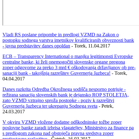
Vladi RS poslane pripombe in predlogi VZMD na Zakon o
postopku sodnega varstva imetnikov kvalificiranih obveznosti bank
- javna predstavitev danes opoldan
- Torek, 11.04.2017
ECB – Transparency International o manjku legitimonsti Evropske
centralne banke, ki želi onemogočiti slovenske organe pregona
zoper odgovorne za preko 3 mrd € oškodovanja državljanov ob pre-
sanaciji bank - takojšnja razrešitev Guvernerja Jazbeca!
- Torek,
04.04.2017
Danes razkrita Odredba Okrožnega sodišča nesporno potrjuje -
režirana sanacija slovenskih bank je dejansko ROP STOLETJA,
zato VZMD vztrajno sproža postopke - poziv k razrešitvi
Guvernerja Jazbeca ter ukrepanju Sodnega sveta
- Petek,
24.03.2017
V okviru VZMD vložene dodatne odškodninske tožbe zoper
poslovne banke zaradi izbrisa vlagateljev, Ministrstvo za finance pa
s predlogom zakona nad obstoječa pravna sredstva zoper
protiustavne razlastitve
- Četrtek, 16.03.2017