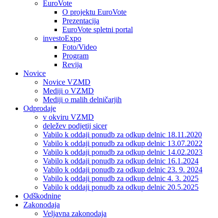
EuroVote
O projektu EuroVote
Prezentacija
EuroVote spletni portal
investoExpo
Foto/Video
Program
Revija
Novice
Novice VZMD
Mediji o VZMD
Mediji o malih delničarjih
Odprodaje
v okviru VZMD
deležev podjetij sicer
Vabilo k oddaji ponudb za odkup delnic 18.11.2020
Vabilo k oddaji ponudb za odkup delnic 13.07.2022
Vabilo k oddaji ponudb za odkup delnic 14.02.2023
Vabilo k oddaji ponudb za odkup delnic 16.1.2024
Vabilo k oddaji ponudb za odkup delnic 23. 9. 2024
Vabilo k oddaji ponudb za odkup delnic 4. 3. 2025
Vabilo k oddaji ponudb za odkup delnic 20.5.2025
Odškodnine
Zakonodaja
Veljavna zakonodaja