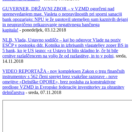
GUVERNER, DRŽAVNI ZBOR – v VZMD ogorčeni nad
sprenevedanjem mag. Vasleta o nepravilnostih pri sporni sanaciji
bank opozarjajo: NPU je že ugotovil utemeljen sum kaznivih dejanj
in neupravičeno prikazovanje negativnega bančnega
kapitala!
- ponedeljek, 03.12.2018
NLB, Vlada, Ustavno sodišče – kaj bo odgovor Vlade na poziv
ESČP v postopku ddr. Kotnika in izbrisanih vlagateljev zoper BS in
5 bank, ko je US jasno: »z Ustavo bi bilo skladno le, če bi bile
cenitve razlaščencem na voljo že od razlastitve, in to v polni,
sreda,
14.11.2018
VIDEO REPORTAŽA - nov kompleksen Zakon o trgu finančnih
instrumentov s 562 členi sprejet brez vsakršne razprave - nove
omejitve »Delniške OPORE«, brez posluha za konstruktivne
predloge VZMD in Evropske federacije investitorjev za ohranitev
delničarstva
- sreda, 07.11.2018