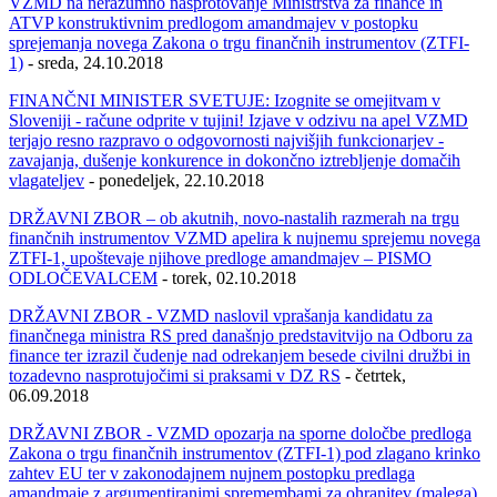
VZMD na nerazumno nasprotovanje Ministrstva za finance in
ATVP konstruktivnim predlogom amandmajev v postopku
sprejemanja novega Zakona o trgu finančnih instrumentov (ZTFI-
1)
- sreda, 24.10.2018
FINANČNI MINISTER SVETUJE: Izognite se omejitvam v
Sloveniji - račune odprite v tujini! Izjave v odzivu na apel VZMD
terjajo resno razpravo o odgovornosti najvišjih funkcionarjev -
zavajanja, dušenje konkurence in dokončno iztrebljenje domačih
vlagateljev
- ponedeljek, 22.10.2018
DRŽAVNI ZBOR – ob akutnih, novo-nastalih razmerah na trgu
finančnih instrumentov VZMD apelira k nujnemu sprejemu novega
ZTFI-1, upoštevaje njihove predloge amandmajev – PISMO
ODLOČEVALCEM
- torek, 02.10.2018
DRŽAVNI ZBOR - VZMD naslovil vprašanja kandidatu za
finančnega ministra RS pred današnjo predstavitvijo na Odboru za
finance ter izrazil čudenje nad odrekanjem besede civilni družbi in
tozadevno nasprotujočimi si praksami v DZ RS
- četrtek,
06.09.2018
DRŽAVNI ZBOR - VZMD opozarja na sporne določbe predloga
Zakona o trgu finančnih instrumentov (ZTFI-1) pod zlagano krinko
zahtev EU ter v zakonodajnem nujnem postopku predlaga
amandmaje z argumentiranimi spremembami za ohranitev (malega)