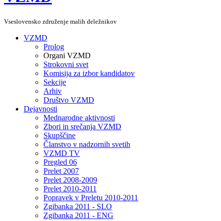
Vseslovensko združenje malih deležnikov
VZMD
Prolog
Organi VZMD
Strokovni svet
Komisija za izbor kandidatov
Sekcije
Arhiv
Društvo VZMD
Dejavnosti
Mednarodne aktivnosti
Zbori in srečanja VZMD
Skupščine
Članstvo v nadzornih svetih
VZMD TV
Pregled 06
Prelet 2007
Prelet 2008-2009
Prelet 2010-2011
Popravek v Preletu 2010-2011
Zgibanka 2011 - SLO
Zgibanka 2011 - ENG