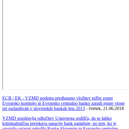
ECB / EK - VZMD podpira predl
agano vložitev tožbe zoper
Evropsko komisijo in Evropsko centralno banko zaradi njune vloge
pri razlastitvah v slovenskih bankah leta 2013
- četrtek, 21.06.2018
VZMD pozdravlja odločitev Ustavnega sodišča, da se lahko
kriminalistična preiskava sanacije bank nadaljuje, po tem, ko je
zavrnilo ustavni pritožbi Banke Slovenije in Evropske centralne