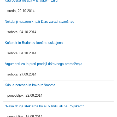
Kadrovska rošada v izlaškem Etiju
sreda, 22.10.2014
Nekdanji nadzornik toži Dars zaradi razrešitve
sobota, 04.10.2014
Košorok in Burlakov končno usklajena
sobota, 04.10.2014
Argumenti za in proti prodaji državnega premoženja
sobota, 27.09.2014
Kdo je neresen in kako iz šmorna
ponedeljek, 22.09.2014
"Naša druga steklarna bo ali v Indiji ali na Poljskem"
ponedeljek, 15.09.2014