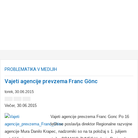
PROBLEMATIKA V MEDIJIH
NAHAJATE SE:
ZAKONODAJA
PROBLEMATIKA V MEDIJIH
Vajeti agencije prevzema Franc Gönc
torek, 30.06.2015
Večer, 30.06.2015
Vajeti agencije prevzema Franc Gonc Po 16
letih se poslavlja direktor Regionalne razvojne
agencije Mura Danilo Krapec, nadzorniki so na ta položaj s 1. julijem