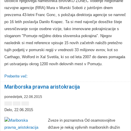
ustoličili njegovega namestnika BRANKO ZUNEC Vodenje Regionalne
razvojne agencije (RRA) Mura v Murski Soboti z jutrišnjim dnem
prevzema 43-letni Franc Gonc, s položaja direktorja agencije se namreč
po 16 letih poslavlja Danilo Krapec. Ta si med največje dosežke šteje
uresničevanje svoje osebne vizije, tako imenovane pokrajinizacije s
sloganom "Pomurje re(j)dno dobra slovenska pokrajina". Njegov
naslednik si med reference vpisuje 15 novih začetnih naložb pretežno
tujih podjetij v pomurski regiji v vrednosti 33 milijonov evrov, kot so
Carthago, Wolford in Xal Svetila, ki so od leta 2007 do danes pomagala
pri ustvarjanju okrog 1200 novih delovnih mest v Pomurju.
Preberite več:
Mariborska pravna aristokracija
ponedeljek, 22.06.2015
Delo
, 22.06.2015
Zveze in poznanstva Od osamosvojitve
države je nekaj vplivnih mariborskih družin