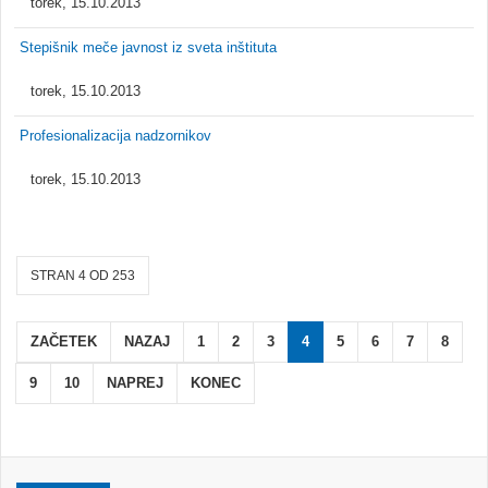
torek, 15.10.2013
Stepišnik meče javnost iz sveta inštituta
torek, 15.10.2013
Profesionalizacija nadzornikov
torek, 15.10.2013
STRAN 4 OD 253
ZAČETEK
NAZAJ
1
2
3
4
5
6
7
8
9
10
NAPREJ
KONEC