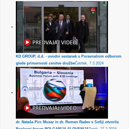
KD GROUP, d.d. - uvodni sestanek s Poravnalnim odborom
glede primernosti cenitve družbe
Četrtek, 7.3.2024
dr. Nataša Pirc Musar in dr. Rumen Radev v Sofiji otvorila
Poslovni forum BOLGARIJA-SLOVENIJA
Torek, 27.2.2024