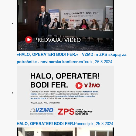
»HALO, OPERATER! BODI FER.« - VZMD in ZPS skupaj za
potrošnike - novinarska konferenca
Torek, 26.3.2024
HALO, OPERATER! BODI FER.
Ponedeljek, 25.3.2024