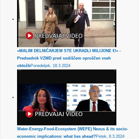
»MALIM DELNIČARJEM STE UKRADLI MILIJONE €!« -
Predsednik VZMD pred sodiščem oproščen vseh
obtožb
Ponedeljek, 18.3.2024
Water-Energy-Food-Ecosystem (WEFE) Nexus & its socio-
economic implications: what lies ahead?
Petek, 8.3.2024