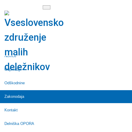
Menu
×
VZMD
Dejavnosti
Novice
Odprodaje
Odškodnine
Zakonodaja
Kontakt
Delniška OPORA