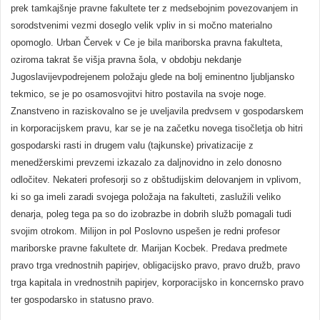
prek tamkajšnje pravne fakultete ter z medsebojnim povezovanjem in
sorodstvenimi vezmi doseglo velik vpliv in si močno materialno
opomoglo. Urban Červek v Ce je bila mariborska pravna fakulteta,
oziroma takrat še višja pravna šola, v obdobju nekdanje
Jugoslavijevpodrejenem položaju glede na bolj eminentno ljubljansko
tekmico, se je po osamosvojitvi hitro postavila na svoje noge.
Znanstveno in raziskovalno se je uveljavila predvsem v gospodarskem
in korporacijskem pravu, kar se je na začetku novega tisočletja ob hitri
gospodarski rasti in drugem valu (tajkunske) privatizacije z
menedžerskimi prevzemi izkazalo za daljnovidno in zelo donosno
odločitev. Nekateri profesorji so z obštudijskim delovanjem in vplivom,
ki so ga imeli zaradi svojega položaja na fakulteti, zaslužili veliko
denarja, poleg tega pa so do izobrazbe in dobrih služb pomagali tudi
svojim otrokom. Milijon in pol Poslovno uspešen je redni profesor
mariborske pravne fakultete dr. Marijan Kocbek. Predava predmete
pravo trga vrednostnih papirjev, obligacijsko pravo, pravo družb, pravo
trga kapitala in vrednostnih papirjev, korporacijsko in koncernsko pravo
ter gospodarsko in statusno pravo.